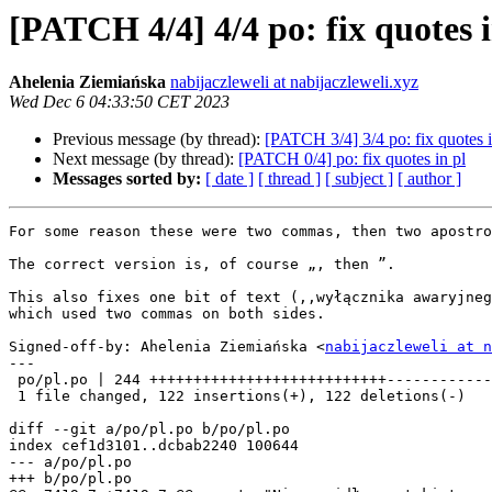
[PATCH 4/4] 4/4 po: fix quotes i
Ahelenia Ziemiańska
nabijaczleweli at nabijaczleweli.xyz
Wed Dec 6 04:33:50 CET 2023
Previous message (by thread):
[PATCH 3/4] 3/4 po: fix quotes i
Next message (by thread):
[PATCH 0/4] po: fix quotes in pl
Messages sorted by:
[ date ]
[ thread ]
[ subject ]
[ author ]
For some reason these were two commas, then two apostro
The correct version is, of course „, then ”.

This also fixes one bit of text (,,wyłącznika awaryjneg
which used two commas on both sides.

Signed-off-by: Ahelenia Ziemiańska <
nabijaczleweli at n