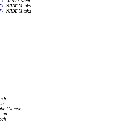
")
Werner Koch
")
NIIBE Yutaka
")
NIIBE Yutaka
och
rto
ahn Gillmor
Baum
och