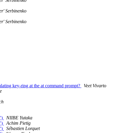
er' Serbinenko
er' Serbinenko
er' Serbinenko
pulating key-ring at the at command prompt?
Veet Vivarto
e
ch
")
NIIBE Yutaka
")
Achim Pietig
")
Sébastien Lorquet